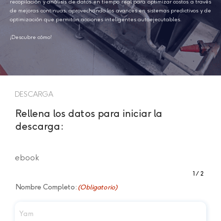
recopilación y análisis de datos en tiempo real para optimizar costos a través
de mejoras continuas, aprovechando los avances en sistemas predictivos y de
optimización que permitan acciones inteligentes autoejecutables.
¡Descubre cómo!
DESCARGA
Rellena los datos para iniciar la
descarga:
ebook
1
2
Paso
de
Nombre Completo:
(Obligatorio)