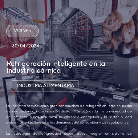
VOLVER
30/04/2024
Refrigeración inteligente en la
industria cárnica
INDUSTRIA ALIMENTARIA
La industria cárnica, como gran consumidora de refrigeración, está en medio
de una profunda transformación digital. Más allá de la mera necesidad de
enfriamiento, busca maximizar la eficiencia energética y la sostenibilidad
ambiental, en respuesta a las demandas del consumidor y las regulaciones.
La estrategia de refrigeración actual debe integrar un sistema de